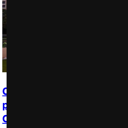
Corona Cero promove es
para transmissão dos Jog
Olímpicos em SP