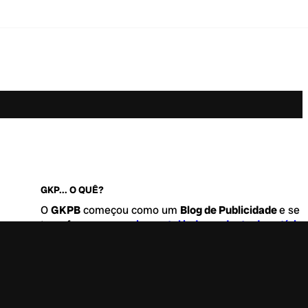
GKP... O QUÊ?
O
GKPB
começou como um
Blog de Publicidade
e se
transformou no
maior portal independente de notícia
Marketing e Comunicação do Brasil
.
Este é um lugar para abordar tudo o que acontece d
interessante no mercado, com um destaque para pau
de
diversidade, geração Z
e
universo geek
. Entre, tire