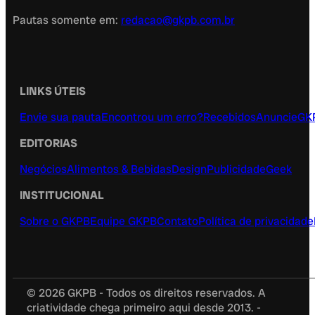
Pautas somente em:
redacao@gkpb.com.br
LINKS ÚTEIS
Envie sua pauta
Encontrou um erro?
Recebidos
Anuncie
GK
EDITORIAS
Negócios
Alimentos & Bebidas
Design
Publicidade
Geek
INSTITUCIONAL
Sobre o GKPB
Equipe GKPB
Contato
Política de privacidade
© 2026 GKPB - Todos os direitos reservados. A
criatividade chega primeiro aqui desde 2013. -