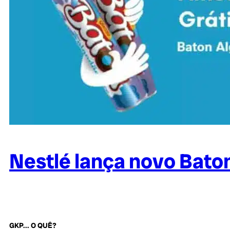
Nestlé lança novo Bato
GKP... O QUÊ?