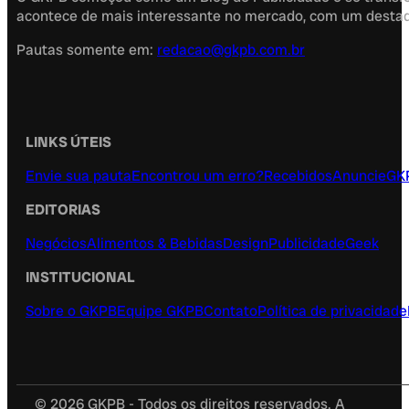
acontece de mais interessante no mercado, com um destaque
Pautas somente em:
redacao@gkpb.com.br
LINKS ÚTEIS
Envie sua pauta
Encontrou um erro?
Recebidos
Anuncie
GK
EDITORIAS
Negócios
Alimentos & Bebidas
Design
Publicidade
Geek
INSTITUCIONAL
Sobre o GKPB
Equipe GKPB
Contato
Política de privacidade
© 2026 GKPB - Todos os direitos reservados. A