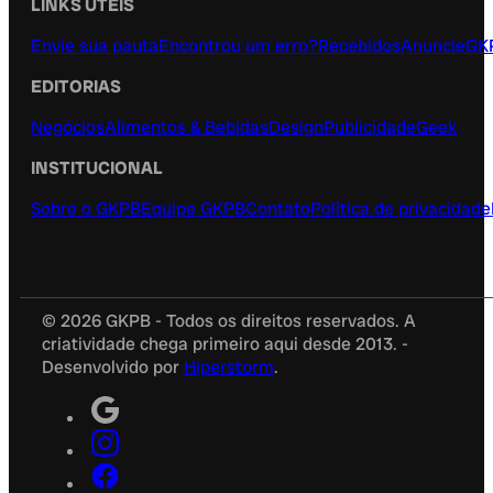
LINKS ÚTEIS
Envie sua pauta
Encontrou um erro?
Recebidos
Anuncie
GK
EDITORIAS
Negócios
Alimentos & Bebidas
Design
Publicidade
Geek
INSTITUCIONAL
Sobre o GKPB
Equipe GKPB
Contato
Política de privacidade
© 2026 GKPB - Todos os direitos reservados. A
criatividade chega primeiro aqui desde 2013. -
Desenvolvido por
Hiperstorm
.