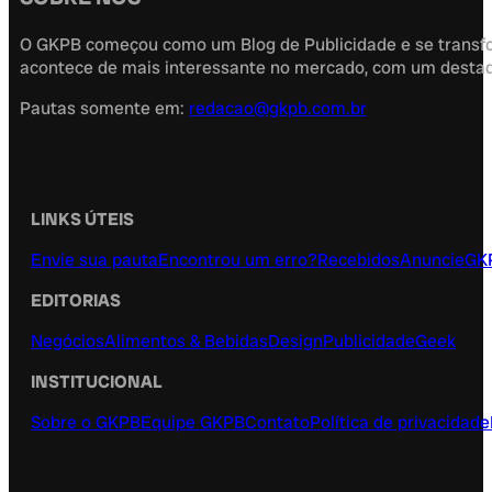
O GKPB começou como um Blog de Publicidade e se transfor
acontece de mais interessante no mercado, com um destaque
Pautas somente em:
redacao@gkpb.com.br
LINKS ÚTEIS
Envie sua pauta
Encontrou um erro?
Recebidos
Anuncie
GK
EDITORIAS
Negócios
Alimentos & Bebidas
Design
Publicidade
Geek
INSTITUCIONAL
Sobre o GKPB
Equipe GKPB
Contato
Política de privacidade