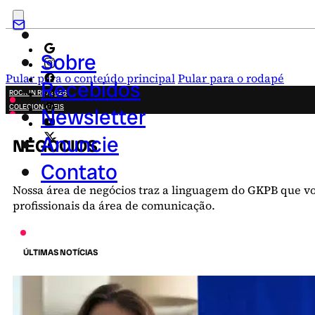
Sobre
Pular para o conteúdo principal
Pular para o rodapé
Recebidos
ROCK IN RIO 2026
COLECIONÁVEIS
Newsletter
FESTA JUNINA
NOVIDADES
Anuncie
NEGÓCIOS
CAMPANHAS CRIATIVAS
Contato
Nossa área de negócios traz a linguagem do GKPB que v
profissionais da área de comunicação.
ÚLTIMAS NOTÍCIAS