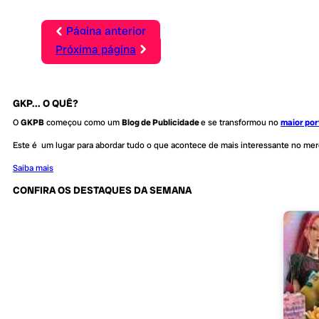
Página anterior
Próxima página
GKP... O QUÊ?
O
GKPB
começou como um
Blog de Publicidade
e se transformou no
maior por
Este é um lugar para abordar tudo o que acontece de mais interessante no me
Saiba mais
CONFIRA OS DESTAQUES DA SEMANA