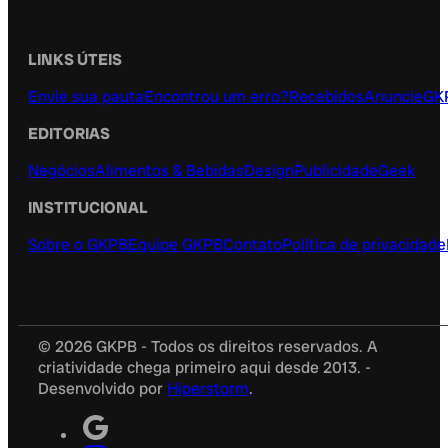
LINKS ÚTEIS
Envie sua pauta
Encontrou um erro?
Recebidos
Anuncie
GK
EDITORIAS
Negócios
Alimentos & Bebidas
Design
Publicidade
Geek
INSTITUCIONAL
Sobre o GKPB
Equipe GKPB
Contato
Política de privacidade
© 2026 GKPB - Todos os direitos reservados. A
criatividade chega primeiro aqui desde 2013. -
Desenvolvido por
Hiperstorm
.