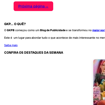
Próxima página
→
GKP... O QUÊ?
O
GKPB
começou como um
Blog de Publicidade
e se transformou no
maior por
Este é um lugar para abordar tudo o que acontece de mais interessante no me
Saiba mais
CONFIRA OS DESTAQUES DA SEMANA