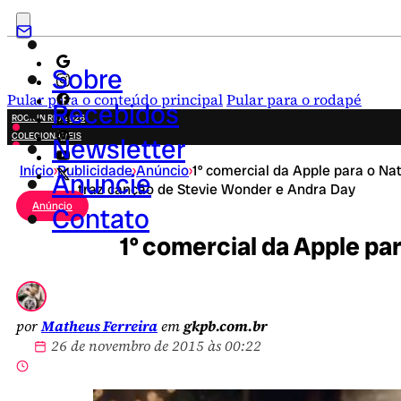
Sobre
Pular para o conteúdo principal
Pular para o rodapé
Recebidos
ROCK IN RIO 2026
COLECIONÁVEIS
Newsletter
FESTA JUNINA
Início
›
Publicidade
›
Anúncio
›
1º comercial da Apple para o Nat
NOVIDADES
Anuncie
traz canção de Stevie Wonder e Andra Day
CAMPANHAS CRIATIVAS
Anúncio
Contato
1º comercial da Apple pa
por
Matheus Ferreira
em
gkpb.com.br
26 de novembro de 2015 às 00:22