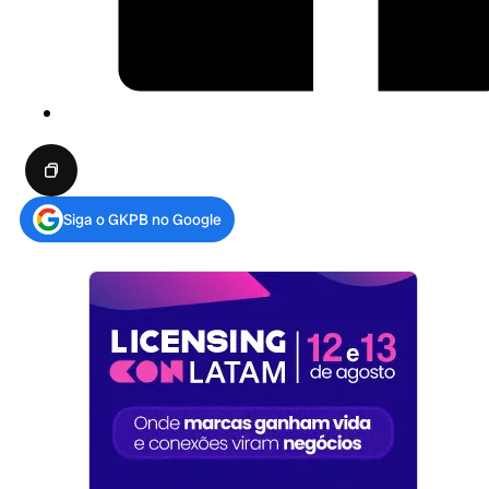
Siga o GKPB no Google