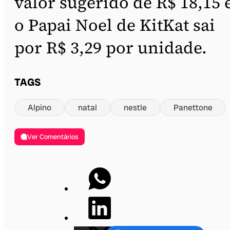
valor sugerido de R$ 18,15 
o Papai Noel de KitKat sai
por R$ 3,29 por unidade.
TAGS
Alpino
natal
nestle
Panettone
Ver Comentários