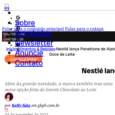
Sobre
Pular para o conteúdo principal
Pular para o rodapé
Recebidos
ROCK IN RIO 2026
COLECIONÁVEIS
Newsletter
FESTA JUNINA
Início
›
Alimentos & Bebidas
›
Nestlé lança Panettone de Alpi
NOVIDADES
Anuncie
Doce de Leite
CAMPANHAS CRIATIVAS
Alimentos & Bebidas
Contato
Nestlé la
Além da grande novidade, a marca também traz uma
outra opção feita de Garoto Chocolate ao Leite
por
Kelly Iida
em gkpb.com.br
23 de novembro de 2021