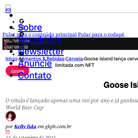
Sobre
Pular para o conteúdo principal
Pular para o rodapé
Recebidos
ROCK IN RIO 2026
COLECIONÁVEIS
Newsletter
FESTA JUNINA
Início
›
Alimentos & Bebidas
›
Cerveja
›
Goose Island lança cerv
NOVIDADES
Anuncie
limitada com NFT
CAMPANHAS CRIATIVAS
Cerveja
Contato
Goose Is
O rótulo é lançado apenas uma vez por ano e já ganhou
World Beer Cup
por
Kelly Iida
em gkpb.com.br
15 de setembro de 2021