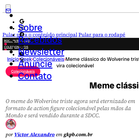
Sobre
Pular para o conteúdo principal
Pular para o rodapé
Recebidos
ROCK IN RIO 2026
COLECIONÁVEIS
Newsletter
FESTA JUNINA
Início
›
Geek
›
Colecionáveis
›
Meme clássico do Wolverine tris
NOVIDADES
Anuncie
vira colecionável
CAMPANHAS CRIATIVAS
Colecionáveis
Contato
Meme clássic
O meme do Wolverine triste agora será eternizado em
formato de action figure colecionável pelas mãos da
Mondo e será vendido durante a SDCC.
por
Victor Alexandro
em
gkpb.com.br