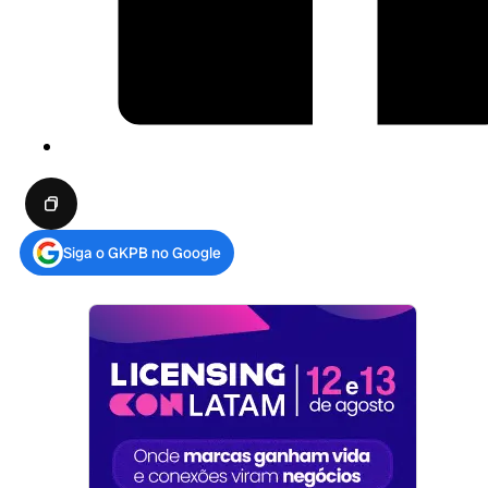
Siga o GKPB no Google