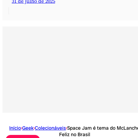
31 de julho de 2025
Início
›
Geek
›
Colecionáveis
›
Space Jam é tema do McLanch
Feliz no Brasil