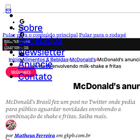
Sobre
Pular para o conteúdo principal
Pular para o rodapé
Recebidos
ROCK IN RIO 2026
COLECIONÁVEIS
Newsletter
FESTA JUNINA
Início
›
Alimentos & Bebidas
›
McDonald's
›
McDonald's anunci
NOVIDADES
Anuncie
novidade envolvendo milk-shake e fritas
CAMPANHAS CRIATIVAS
McDonald's
Contato
McDonald’s anunc
McDonald's Brasil fez um post no Twitter onde pedia
para público aguardar novidades envolvendo a
combinação de shake e fritas. Saiba mais.
por
Matheus Ferreira
em gkpb.com.br