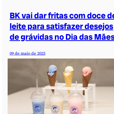
BK vai dar fritas com doce d
leite para satisfazer desejos
de grávidas no Dia das Mãe
09 de maio de 2025