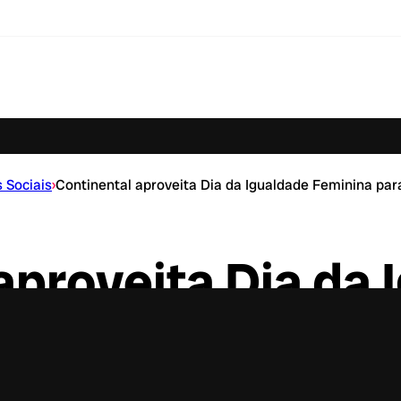
 Sociais
›
Continental aproveita Dia da Igualdade Feminina para
aproveita Dia da 
tualizar ideias u