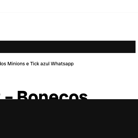
dos Minions e Tick azul Whatsapp
2 – Bonecos
ons e Tick