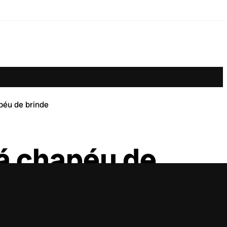
péu de brinde
á chapéu de