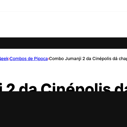
Geek
›
Combos de Pipoca
›
Combo Jumanji 2 da Cinépolis dá cha
2 da Cinépolis d
brinde