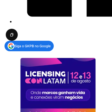
Siga o GKPB no Google