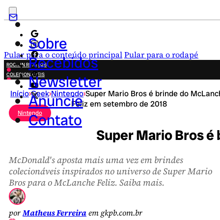
Sobre
Pular para o conteúdo principal
Pular para o rodapé
Recebidos
ROCK IN RIO 2026
COLECIONÁVEIS
Newsletter
FESTA JUNINA
Início
›
Geek
›
Nintendo
›
Super Mario Bros é brinde do McLanc
NOVIDADES
Anuncie
Feliz em setembro de 2018
CAMPANHAS CRIATIVAS
Nintendo
Contato
Super Mario Bros é
McDonald's aposta mais uma vez em brindes
colecionáveis inspirados no universo de Super Mario
Bros para o McLanche Feliz. Saiba mais.
por
Matheus Ferreira
em gkpb.com.br