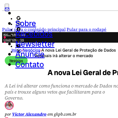
Sobre
Pular para o conteúdo principal
Pular para o rodapé
Recebidos
ROCK IN RIO 2026
COLECIONÁVEIS
Newsletter
FESTA JUNINA
Início
›
Negócios
›
A nova Lei Geral de Proteção de Dados
NOVIDADES
Anuncie
Pessoais irá alterar o mercado
CAMPANHAS CRIATIVAS
Negócios
Contato
A nova Lei Geral de 
A Lei irá alterar como funciona o mercado de Dados n
país e trouxe alguns vetos que facilitaram para o
Governo.
por
Victor Alexandro
em gkpb.com.br