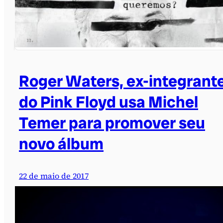
Roger Waters, ex-integrant
do Pink Floyd usa Michel
Temer para promover seu
novo álbum
22 de maio de 2017