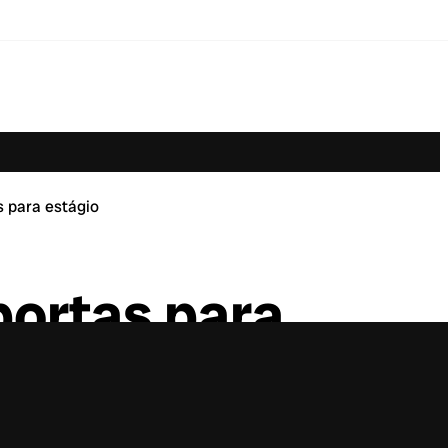
s para estágio
portas para