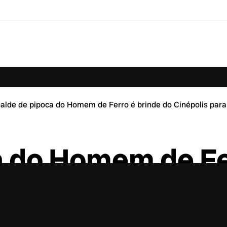
alde de pipoca do Homem de Ferro é brinde do Cinépolis para 
a do Homem de Fe
ra Vingadores: Gu