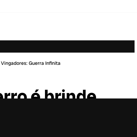
Vingadores: Guerra Infinita
rro é brinde
erra Infinita