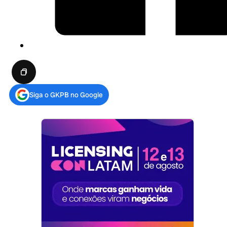
Siga o GKPB no Google