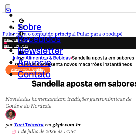
Sobre
Pular para o conteúdo principal
Pular para o rodapé
Recebidos
ROCK IN RIO 2026
COLECIONÁVEIS
Newsletter
FESTA JUNINA
Início
›
Alimentos & Bebidas
›
Sandella aposta em sabores
NOVIDADES
Anuncie
regionais e apresenta novos macarrões instantâneos
CAMPANHAS CRIATIVAS
Alimentos & Bebidas
Contato
Sandella aposta em sabore
Novidades homenageiam tradições gastronômicas de
Goiás e do Nordeste
por
Yuri Teixeira
em
gkpb.com.br
1 de julho de 2026 às 14:54