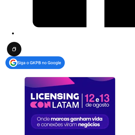
Siga o GKPB no Google