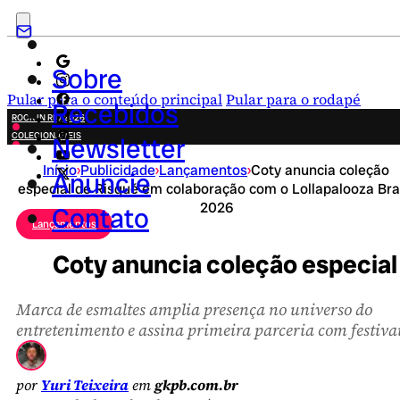
Sobre
Pular para o conteúdo principal
Pular para o rodapé
Recebidos
ROCK IN RIO 2026
COLECIONÁVEIS
Newsletter
FESTA JUNINA
Início
›
Publicidade
›
Lançamentos
›
Coty anuncia coleção
NOVIDADES
Anuncie
especial de Risqué em colaboração com o Lollapalooza Bra
CAMPANHAS CRIATIVAS
2026
Contato
Lançamentos
Coty anuncia coleção especial
Marca de esmaltes amplia presença no universo do
entretenimento e assina primeira parceria com festiva
por
Yuri Teixeira
em
gkpb.com.br