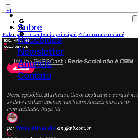
Sobre
Pular para o conteúdo principal
Pular para o rodapé
Recebidos
ROCK IN RIO 2026
COLECIONÁVEIS
Newsletter
FESTA JUNINA
NOVIDADES
Início
Anuncie
›
GKPBCast
›
Rede Social não é CRM
CAMPANHAS CRIATIVAS
GKPBCast
Contato
Nesse episódio, Matheus e Carol explicam o porquê nã
se deve confiar apenas nas Redes Sociais para gerir
comunidade. Ouça já!
por
Victor Alexandro
em gkpb.com.br