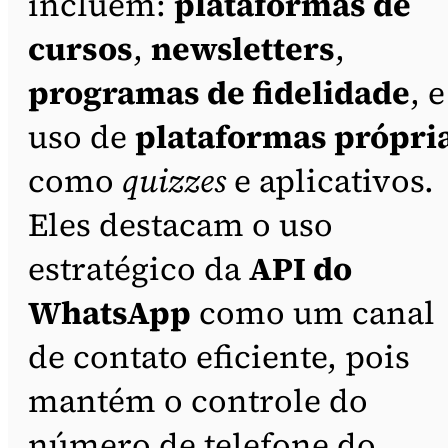
incluem:
plataformas de
cursos
,
newsletters
,
programas de fidelidade
, e
uso de
plataformas própri
como
quizzes
e aplicativos.
Eles destacam o uso
estratégico da
API do
WhatsApp
como um canal
de contato eficiente, pois
mantém o controle do
número de telefone do