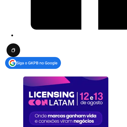
Siga o GKPB no Google