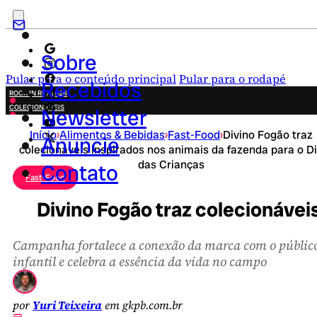
Sobre
Pular para o conteúdo principal
Pular para o rodapé
Recebidos
ROCK IN RIO 2026
COLECIONÁVEIS
Newsletter
FESTA JUNINA
Início
›
Alimentos & Bebidas
›
Fast-Food
›
Divino Fogão traz
NOVIDADES
Anuncie
colecionáveis inspirados nos animais da fazenda para o D
CAMPANHAS CRIATIVAS
das Crianças
Contato
Fast-Food
Divino Fogão traz colecionáveis
Campanha fortalece a conexão da marca com o públic
infantil e celebra a essência da vida no campo
por
Yuri Teixeira
em gkpb.com.br