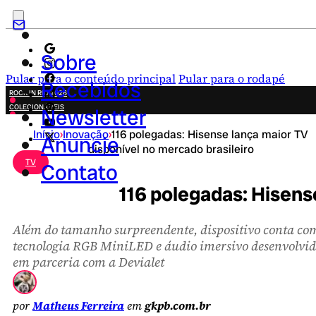
Sobre
Pular para o conteúdo principal
Pular para o rodapé
Recebidos
ROCK IN RIO 2026
COLECIONÁVEIS
Newsletter
FESTA JUNINA
Início
›
Inovação
›
116 polegadas: Hisense lança maior TV
NOVIDADES
Anuncie
disponível no mercado brasileiro
CAMPANHAS CRIATIVAS
TV
Contato
116 polegadas: Hisens
Além do tamanho surpreendente, dispositivo conta co
tecnologia RGB MiniLED e áudio imersivo desenvolvi
em parceria com a Devialet
por
Matheus Ferreira
em
gkpb.com.br