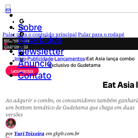
Sobre
Pular para o conteúdo principal
Pular para o rodapé
Recebidos
ROCK IN RIO 2026
COLECIONÁVEIS
Newsletter
FESTA JUNINA
Início
›
Publicidade
›
Lançamentos
›
Eat Asia lança combo
NOVIDADES
Anuncie
exclusivo do Gudetama
CAMPANHAS CRIATIVAS
Lançamentos
Contato
Eat Asia
Ao adqurir o combo, os consumidores também ganhar
um bottom temático de Gudetama que chega em duas
versões
por
Yuri Teixeira
em gkpb.com.br