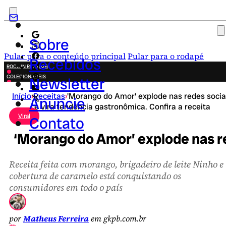
Sobre
Pular para o conteúdo principal
Pular para o rodapé
Recebidos
ROCK IN RIO 2026
COLECIONÁVEIS
Newsletter
FESTA JUNINA
Início
›
Receitas
›
'Morango do Amor' explode nas redes socia
NOVIDADES
Anuncie
e vira tendência gastronômica. Confira a receita
CAMPANHAS CRIATIVAS
Viral
Contato
‘Morango do Amor’ explode nas re
Receita feita com morango, brigadeiro de leite Ninho e
cobertura de caramelo está conquistando os
consumidores em todo o país
por
Matheus Ferreira
em gkpb.com.br