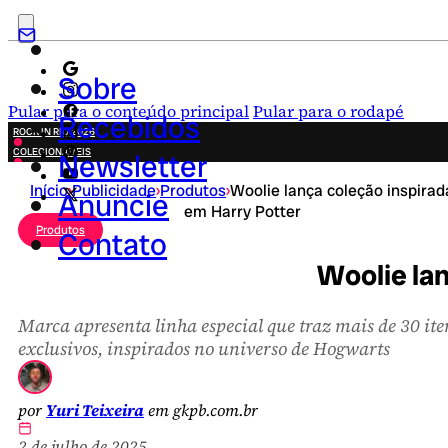
Sobre
Pular para o conteúdo principal
Pular para o rodapé
Recebidos
ROCK IN RIO 2026
COLECIONÁVEIS
Newsletter
FESTA JUNINA
Início
›
Publicidade
›
Produtos
›
Woolie lança coleção inspirad
NOVIDADES
Anuncie
em Harry Potter
CAMPANHAS CRIATIVAS
Produtos
Contato
Woolie lan
Marca apresenta linha especial que traz mais de 30 ite
exclusivos, inspirados no universo de Hogwarts
por
Yuri Teixeira
em gkpb.com.br
2 de julho de 2025