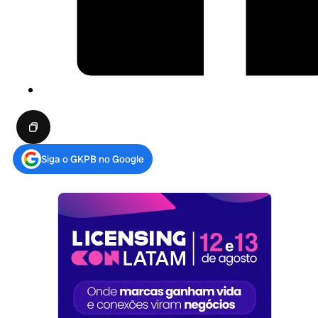
Siga o GKPB no Google