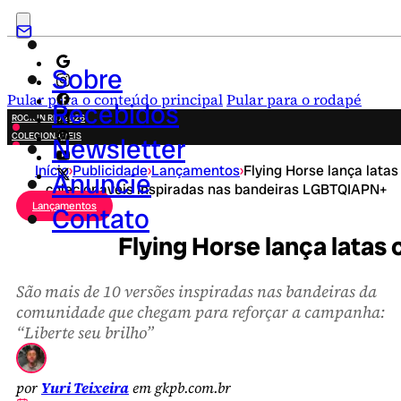
Sobre
Pular para o conteúdo principal
Pular para o rodapé
Recebidos
ROCK IN RIO 2026
COLECIONÁVEIS
Newsletter
FESTA JUNINA
Início
›
Publicidade
›
Lançamentos
›
Flying Horse lança latas
NOVIDADES
Anuncie
colecionáveis inspiradas nas bandeiras LGBTQIAPN+
CAMPANHAS CRIATIVAS
Lançamentos
Contato
Flying Horse lança latas
São mais de 10 versões inspiradas nas bandeiras da
comunidade que chegam para reforçar a campanha:
“Liberte seu brilho”
por
Yuri Teixeira
em gkpb.com.br