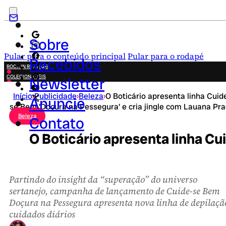
Sobre
Pular para o conteúdo principal
Pular para o rodapé
Recebidos
ROCK IN RIO 2026
COLECIONÁVEIS
Newsletter
FESTA JUNINA
Início
›
Publicidade
›
Beleza
›
O Boticário apresenta linha Cuid
NOVIDADES
Anuncie
se Bem 'Doçura na Pessegura' e cria jingle com Lauana Pr
CAMPANHAS CRIATIVAS
Beleza
Contato
O Boticário apresenta linha Cu
Partindo do insight da “superação” do universo
sertanejo, campanha de lançamento de Cuide-se Bem
Doçura na Pessegura apresenta nova linha de depilaçã
cuidados diários