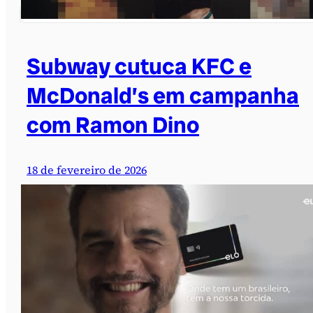
Subway cutuca KFC e
McDonald’s em campanha
com Ramon Dino
18 de fevereiro de 2026