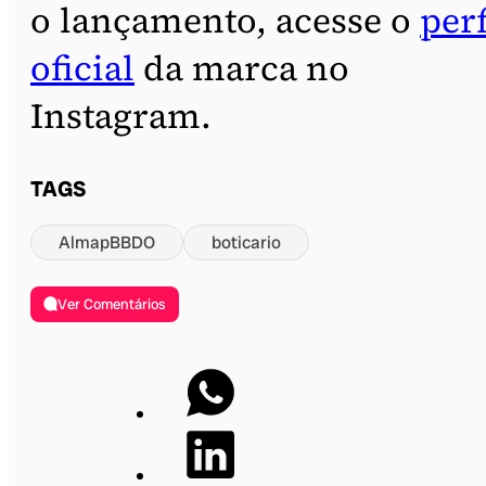
o lançamento, acesse o
perf
oficial
da marca no
Instagram.
TAGS
AlmapBBDO
boticario
Ver Comentários