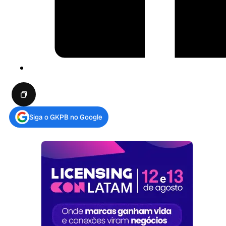
Siga o GKPB no Google