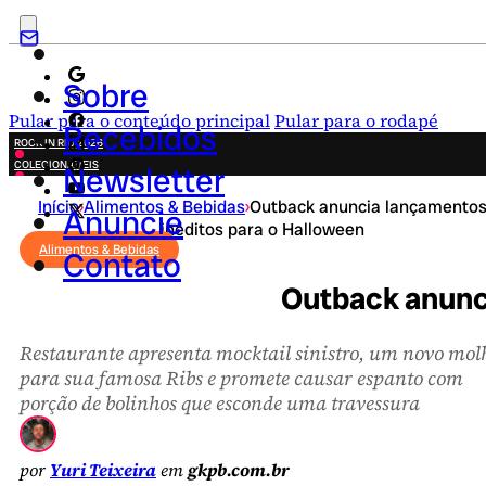
Sobre
Pular para o conteúdo principal
Pular para o rodapé
Recebidos
ROCK IN RIO 2026
COLECIONÁVEIS
Newsletter
FESTA JUNINA
Início
›
Alimentos & Bebidas
›
Outback anuncia lançamento
NOVIDADES
Anuncie
inéditos para o Halloween
CAMPANHAS CRIATIVAS
Alimentos & Bebidas
Contato
Outback anunc
Restaurante apresenta mocktail sinistro, um novo mol
para sua famosa Ribs e promete causar espanto com
porção de bolinhos que esconde uma travessura
por
Yuri Teixeira
em
gkpb.com.br