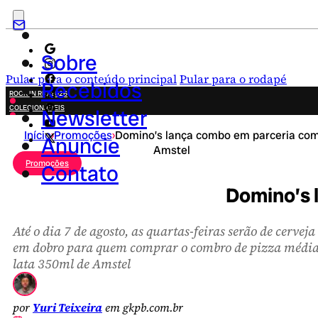
Sobre
Pular para o conteúdo principal
Pular para o rodapé
Recebidos
ROCK IN RIO 2026
COLECIONÁVEIS
Newsletter
FESTA JUNINA
Início
›
Promoções
›
Domino’s lança combo em parceria co
NOVIDADES
Anuncie
Amstel
CAMPANHAS CRIATIVAS
Promoções
Contato
Domino’s 
Até o dia 7 de agosto, as quartas-feiras serão de cerveja
em dobro para quem comprar o combro de pizza média
lata 350ml de Amstel
por
Yuri Teixeira
em gkpb.com.br