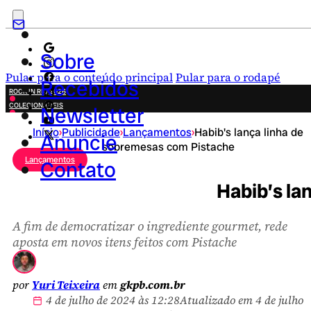
Sobre
Pular para o conteúdo principal
Pular para o rodapé
Recebidos
ROCK IN RIO 2026
COLECIONÁVEIS
Newsletter
FESTA JUNINA
Início
›
Publicidade
›
Lançamentos
›
Habib's lança linha de
NOVIDADES
Anuncie
sobremesas com Pistache
CAMPANHAS CRIATIVAS
Lançamentos
Contato
Habib’s la
A fim de democratizar o ingrediente gourmet, rede
aposta em novos itens feitos com Pistache
por
Yuri Teixeira
em
gkpb.com.br
4 de julho de 2024 às 12:28
Atualizado em 4 de julho