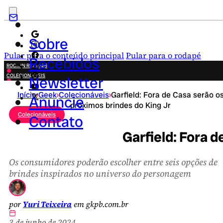
Sobre
Pular para o conteúdo principal
Pular para o rodapé
Recebidos
ROCK IN RIO 2026
COLECIONÁVEIS
Newsletter
FESTA JUNINA
Início
›
Geek
›
Colecionáveis
›
Garfield: Fora de Casa serão o
NOVIDADES
Anuncie
próximos brindes do King Jr
CAMPANHAS CRIATIVAS
Colecionáveis
Contato
Garfield: Fora d
Os consumidores poderão escolher entre seis opções de
brindes inspirados no universo do personagem
por
Yuri Teixeira
em gkpb.com.br
3 de junho de 2024