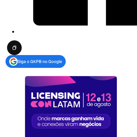
Siga o GKPB no Google