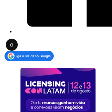
Siga o GKPB no Google