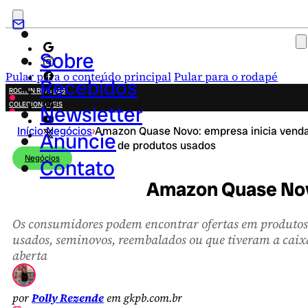
Sobre
Pular para o conteúdo principal
Pular para o rodapé
Recebidos
ROCK IN RIO 2026
COLECIONÁVEIS
Newsletter
FESTA JUNINA
Início
›
Negócios
›
Amazon Quase Novo: empresa inicia vend
NOVIDADES
Anuncie
de produtos usados
CAMPANHAS CRIATIVAS
Negócios
Contato
Amazon Quase Novo
Os consumidores podem encontrar ofertas em produtos
usados, seminovos, reembalados ou que tiveram a caix
aberta
por
Polly Rezende
em gkpb.com.br