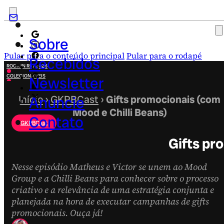
Sobre
Pular para o conteúdo principal
Pular para o rodapé
Recebidos
ROCK IN RIO 2026
COLECIONÁVEIS
Newsletter
FESTA JUNINA
NOVIDADES
Início
Anuncie
›
GKPBCast
›
Gifts promocionais (com
CAMPANHAS CRIATIVAS
Mood e Chilli Beans)
Contato
GKPBCast
Gifts pr
Nesse episódio Matheus e Victor se unem ao Mood
Group e a Chilli Beans para conhecer sobre o processo
criativo e a relevância de uma estratégia conjunta e
planejada na hora de executar campanhas de gifts
promocionais. Ouça já!