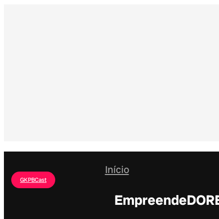
Início
GKPBCast
EmpreendeDORES 