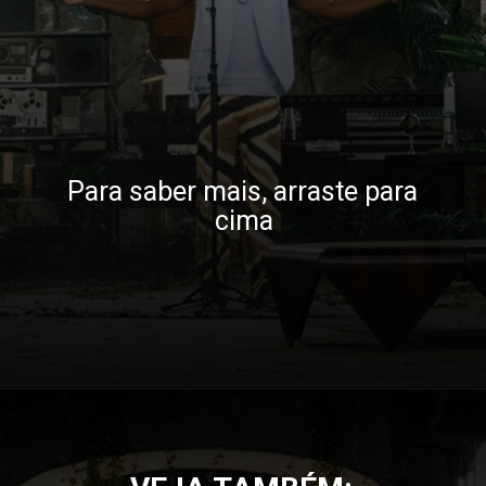
Para saber mais, arraste para 
cima
Opening
https://gkpb.com.br/90978/sprite-rincon-desacelerar/