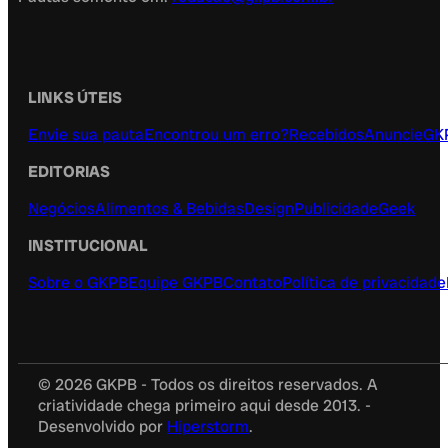
LINKS ÚTEIS
Envie sua pauta
Encontrou um erro?
Recebidos
Anuncie
GK
EDITORIAS
Negócios
Alimentos & Bebidas
Design
Publicidade
Geek
INSTITUCIONAL
Sobre o GKPB
Equipe GKPB
Contato
Política de privacidade
© 2026 GKPB - Todos os direitos reservados. A
criatividade chega primeiro aqui desde 2013. -
Desenvolvido por
Hiperstorm
.