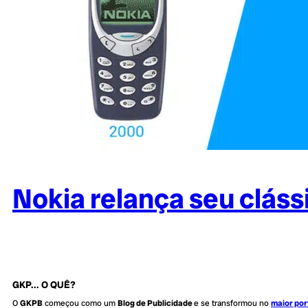
Nokia relança seu cláss
GKP... O QUÊ?
O
GKPB
começou como um
Blog de Publicidade
e se transformou no
maior por