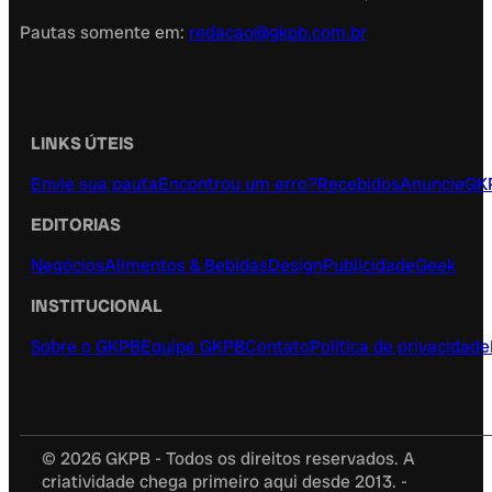
Pautas somente em:
redacao@gkpb.com.br
LINKS ÚTEIS
Envie sua pauta
Encontrou um erro?
Recebidos
Anuncie
GK
EDITORIAS
Negócios
Alimentos & Bebidas
Design
Publicidade
Geek
INSTITUCIONAL
Sobre o GKPB
Equipe GKPB
Contato
Política de privacidade
© 2026 GKPB - Todos os direitos reservados. A
criatividade chega primeiro aqui desde 2013. -