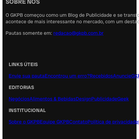
SOBRE NÓS
O GKPB começou como um Blog de Publicidade e se transfor
acontece de mais interessante no mercado, com um destaque
Pautas somente em:
redacao@gkpb.com.br
LINKS ÚTEIS
Envie sua pauta
Encontrou um erro?
Recebidos
Anuncie
GK
EDITORIAS
Negócios
Alimentos & Bebidas
Design
Publicidade
Geek
INSTITUCIONAL
Sobre o GKPB
Equipe GKPB
Contato
Política de privacidade