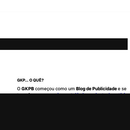
GKP... O QUÊ?
O
GKPB
começou como um
Blog de Publicidade
e se
transformou no
maior portal independente de notícia
Marketing e Comunicação do Brasil
.
Este é um lugar para abordar tudo o que acontece d
interessante no mercado, com um destaque para pau
de
diversidade, geração Z
e
universo geek
. Entre, tire