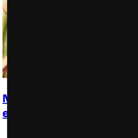
Nestlé Recheados ganha 
edição Pistache