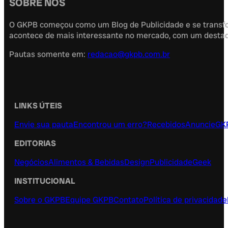
SOBRE NÓS
O GKPB começou como um Blog de Publicidade e se transfor
acontece de mais interessante no mercado, com um destaque
Pautas somente em:
redacao@gkpb.com.br
LINKS ÚTEIS
Envie sua pauta
Encontrou um erro?
Recebidos
Anuncie
GK
EDITORIAS
Negócios
Alimentos & Bebidas
Design
Publicidade
Geek
INSTITUCIONAL
Sobre o GKPB
Equipe GKPB
Contato
Política de privacidade