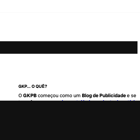
GKP... O QUÊ?
O
GKPB
começou como um
Blog de Publicidade
e se
transformou no
maior portal independente de notícia
Marketing e Comunicação do Brasil
.
Este é um lugar para abordar tudo o que acontece d
interessante no mercado, com um destaque para pau
de
diversidade, geração Z
e
universo geek
. Entre, tire