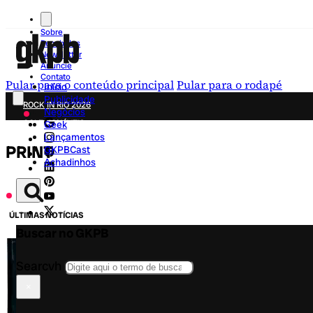
Sobre
Recebidos
Newsletter
Anuncie
Contato
Pular para o conteúdo principal
Pular para o rodapé
Início
Publicidade
ROCK IN RIO 2026
Negócios
COLECIONÁVEIS
Geek
Lançamentos
FESTA JUNINA
PRINT
GKPBCast
NOVIDADES
Achadinhos
CAMPANHAS CRIATIVAS
ÚLTIMAS NOTÍCIAS
Buscar no GKPB
Searcvh
×