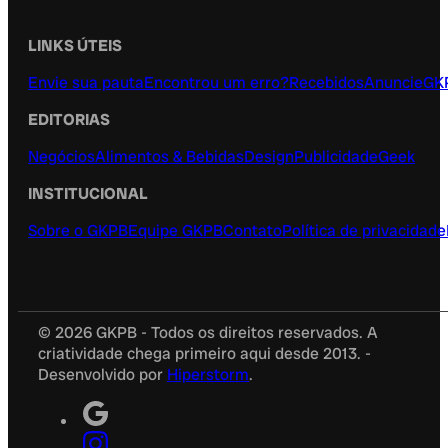
LINKS ÚTEIS
Envie sua pauta
Encontrou um erro?
Recebidos
Anuncie
GK
EDITORIAS
Negócios
Alimentos & Bebidas
Design
Publicidade
Geek
INSTITUCIONAL
Sobre o GKPB
Equipe GKPB
Contato
Política de privacidade
© 2026 GKPB - Todos os direitos reservados. A
criatividade chega primeiro aqui desde 2013. -
Desenvolvido por
Hiperstorm
.