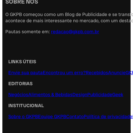
SOBRE NÓS
O GKPB começou como um Blog de Publicidade e se transfor
acontece de mais interessante no mercado, com um destaque
Pautas somente em:
redacao@gkpb.com.br
LINKS ÚTEIS
Envie sua pauta
Encontrou um erro?
Recebidos
Anuncie
GK
EDITORIAS
Negócios
Alimentos & Bebidas
Design
Publicidade
Geek
INSTITUCIONAL
Sobre o GKPB
Equipe GKPB
Contato
Política de privacidade