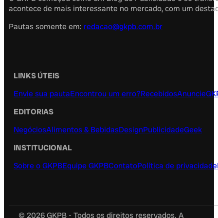
acontece de mais interessante no mercado, com um destaque
Pautas somente em:
redacao@gkpb.com.br
LINKS ÚTEIS
Envie sua pauta
Encontrou um erro?
Recebidos
Anuncie
GK
EDITORIAS
Negócios
Alimentos & Bebidas
Design
Publicidade
Geek
INSTITUCIONAL
Sobre o GKPB
Equipe GKPB
Contato
Política de privacidade
© 2026 GKPB - Todos os direitos reservados. A