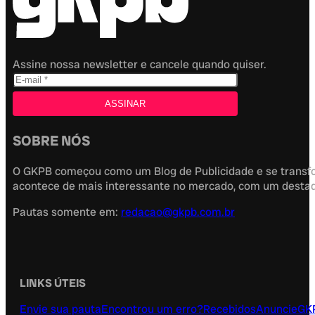
Assine nossa newsletter e cancele quando quiser.
SOBRE NÓS
O GKPB começou como um Blog de Publicidade e se transfor
acontece de mais interessante no mercado, com um destaque
Pautas somente em:
redacao@gkpb.com.br
LINKS ÚTEIS
Envie sua pauta
Encontrou um erro?
Recebidos
Anuncie
GK