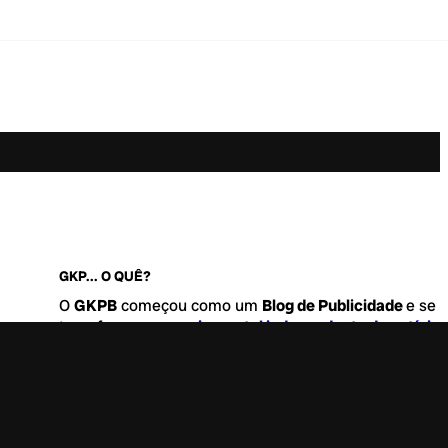
GKP... O QUÊ?
O
GKPB
começou como um
Blog de Publicidade
e se
transformou no
maior portal independente de notícia
Marketing e Comunicação do Brasil
.
Este é um lugar para abordar tudo o que acontece d
interessante no mercado, com um destaque para pau
de
diversidade, geração Z
e
universo geek
. Entre, tire