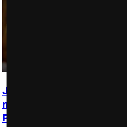
Justiça mantém multa de 
milhões para Netflix impos
Procon