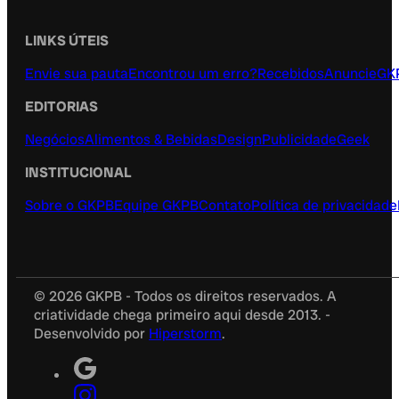
LINKS ÚTEIS
Envie sua pauta
Encontrou um erro?
Recebidos
Anuncie
GK
EDITORIAS
Negócios
Alimentos & Bebidas
Design
Publicidade
Geek
INSTITUCIONAL
Sobre o GKPB
Equipe GKPB
Contato
Política de privacidade
© 2026 GKPB - Todos os direitos reservados. A
criatividade chega primeiro aqui desde 2013. -
Desenvolvido por
Hiperstorm
.