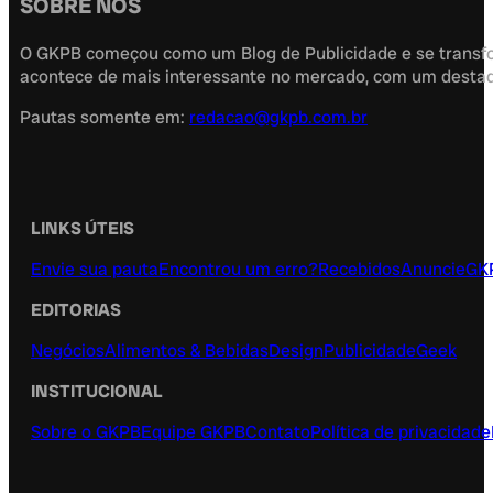
SOBRE NÓS
O GKPB começou como um Blog de Publicidade e se transfor
acontece de mais interessante no mercado, com um destaque
Pautas somente em:
redacao@gkpb.com.br
LINKS ÚTEIS
Envie sua pauta
Encontrou um erro?
Recebidos
Anuncie
GK
EDITORIAS
Negócios
Alimentos & Bebidas
Design
Publicidade
Geek
INSTITUCIONAL
Sobre o GKPB
Equipe GKPB
Contato
Política de privacidade