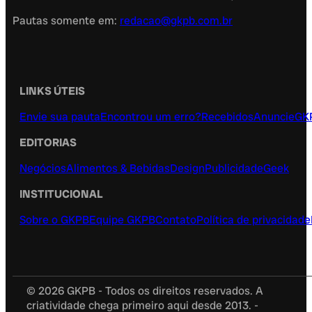
Pautas somente em:
redacao@gkpb.com.br
LINKS ÚTEIS
Envie sua pauta
Encontrou um erro?
Recebidos
Anuncie
GK
EDITORIAS
Negócios
Alimentos & Bebidas
Design
Publicidade
Geek
INSTITUCIONAL
Sobre o GKPB
Equipe GKPB
Contato
Política de privacidade
© 2026 GKPB - Todos os direitos reservados. A
criatividade chega primeiro aqui desde 2013. -